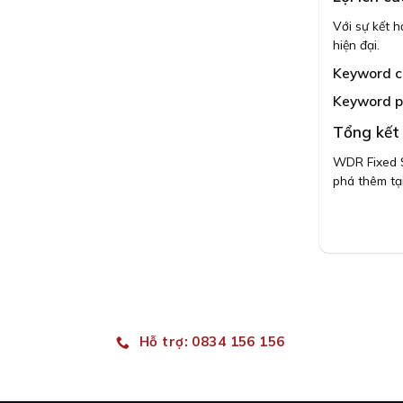
hạng
5.00
5 sao
Với sự kết 
hiện đại.
Keyword ch
Keyword p
Tổng kết
WDR Fixed S
phá thêm tạ
Hỗ trợ: 0834 156 156