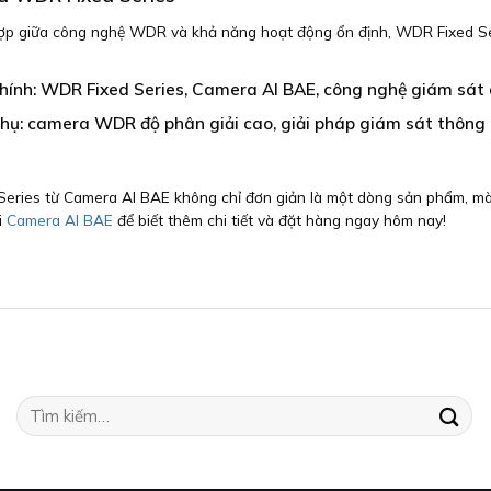
hợp giữa công nghệ WDR và khả năng hoạt động ổn định, WDR Fixed Ser
ính: WDR Fixed Series, Camera AI BAE, công nghệ giám sát 
hụ: camera WDR độ phân giải cao, giải pháp giám sát thông
eries từ Camera AI BAE không chỉ đơn giản là một dòng sản phẩm, mà 
i
Camera AI BAE
để biết thêm chi tiết và đặt hàng ngay hôm nay!
Tìm
kiếm: