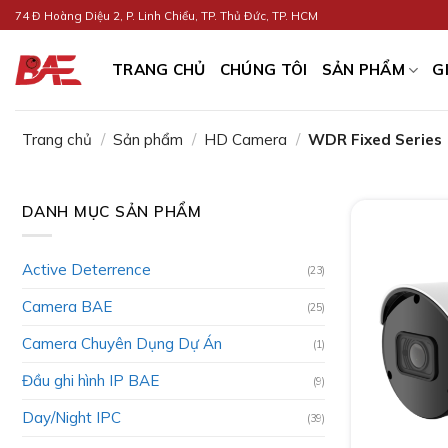
Skip
74 Đ Hoàng Diệu 2, P. Linh Chiểu, TP. Thủ Đức, TP. HCM
to
content
TRANG CHỦ
CHÚNG TÔI
SẢN PHẨM
G
Trang chủ
/
Sản phẩm
/
HD Camera
/
WDR Fixed Series
DANH MỤC SẢN PHẨM
Active Deterrence
(23)
Camera BAE
(25)
Camera Chuyên Dụng Dự Án
(1)
Đầu ghi hình IP BAE
(9)
Day/Night IPC
(39)