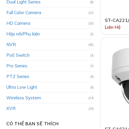
Dual Light Series
(8)
Full Color Camera
(22)
ST-CA221
HD Camera
(20)
Liên Hệ
Hộp nối/Phụ kiện
(2)
NVR
(40)
PoE Switch
(3)
Pro Series
(7)
PTZ Series
(5)
Ultra Low Light
(5)
Wireless System
(13)
XVR
(15)
CÓ THỂ BẠN SẼ THÍCH