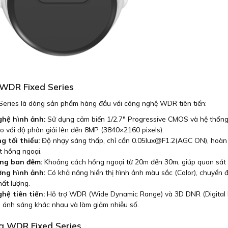
 WDR Fixed Series
eries là dòng sản phẩm hàng đầu với công nghệ WDR tiên tiến:
hệ hình ảnh:
Sử dụng cảm biến 1/2.7″ Progressive CMOS và hệ thống
o với độ phân giải lên đến 8MP (3840×2160 pixels).
g tối thiểu:
Độ nhạy sáng thấp, chỉ cần
0.05lux@F1.2
(AGC ON), hoàn t
t hồng ngoại.
ng ban đêm:
Khoảng cách hồng ngoại từ 20m đến 30m, giúp quan sát
ợng hình ảnh:
Có khả năng hiển thị hình ảnh màu sắc (Color), chuyển 
ất lượng.
hệ tiên tiến:
Hỗ trợ WDR (Wide Dynamic Range) và 3D DNR (Digital No
n ánh sáng khác nhau và làm giảm nhiễu số.
ủa WDR Fixed Series