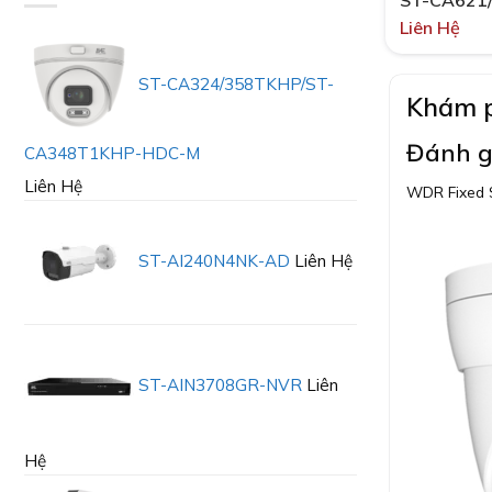
ST-CA621
Liên Hệ
ST-CA324/358TKHP/ST-
Khám p
Đánh g
CA348T1KHP-HDC-M
Liên Hệ
WDR Fixed S
ST-AI240N4NK-AD
Liên Hệ
ST-AIN3708GR-NVR
Liên
Hệ