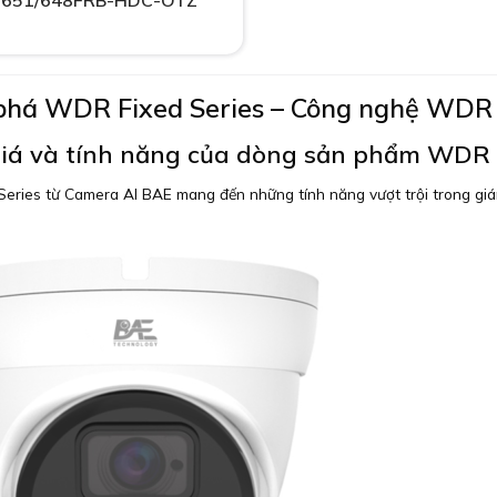
/651/648FRB-HDC-OTZ
há WDR Fixed Series – Công nghệ WDR ti
iá và tính năng của dòng sản phẩm WDR F
eries từ Camera AI BAE mang đến những tính năng vượt trội trong giá