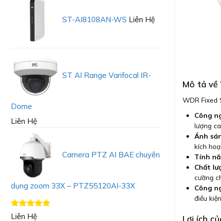
ST-AI8108AN-WS
Liên Hệ
ST AI Range Varifocal IR-
Mô tả về
WDR Fixed S
Dome
Công ng
Liên Hệ
lượng ca
Ánh sán
kích hoạ
Camera PTZ AI BAE chuyên
Tính nă
Chất lư
cường ch
dụng zoom 33X – PTZ55120AI-33X
Công ng
điều kiệ
Được xếp
Liên Hệ
Lợi ích c