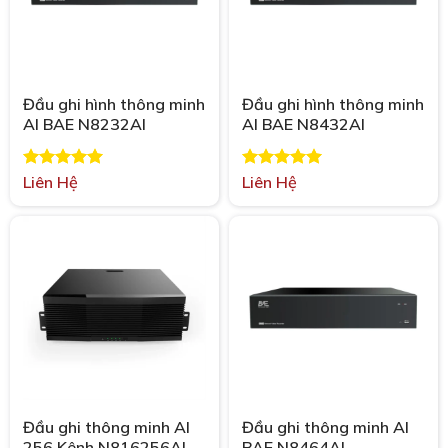
Đầu ghi hình thông minh
Đầu ghi hình thông minh
AI BAE N8232AI
AI BAE N8432AI
Được xếp
Liên Hệ
Được xếp
Liên Hệ
hạng
5.00
hạng
5.00
5 sao
5 sao
Đầu ghi thông minh AI
Đầu ghi thông minh AI
256 Kênh N816256AI
BAE N8464AI