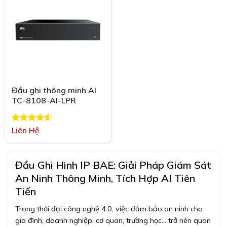
Đầu ghi thông minh AI
TC-8108-AI-LPR
Được xếp
Liên Hệ
hạng
4.50
5 sao
Đầu Ghi Hình IP BAE: Giải Pháp Giám Sát
An Ninh Thông Minh, Tích Hợp AI Tiên
Tiến
Trong thời đại công nghệ 4.0, việc đảm bảo an ninh cho
gia đình, doanh nghiệp, cơ quan, trường học… trở nên quan