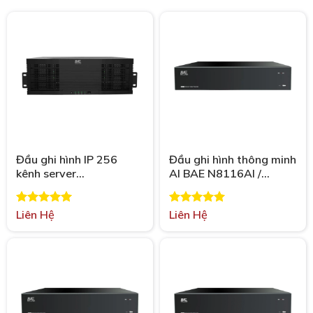
Đầu ghi hình IP 256
Đầu ghi hình thông minh
kênh server
AI BAE N8116AI /
N1216256AI
N8108AI / N8104AI
Được xếp
Liên Hệ
Được xếp
Liên Hệ
hạng
5.00
hạng
5.00
5 sao
5 sao