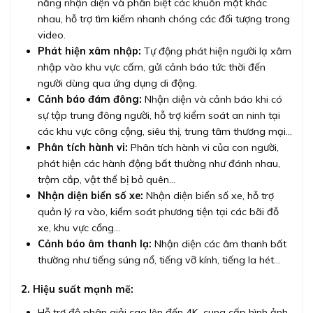
năng nhận diện và phân biệt các khuôn mặt khác
nhau, hỗ trợ tìm kiếm nhanh chóng các đối tượng trong
video.
Phát hiện xâm nhập:
Tự động phát hiện người lạ xâm
nhập vào khu vực cấm, gửi cảnh báo tức thời đến
người dùng qua ứng dụng di động.
Cảnh báo đám đông:
Nhận diện và cảnh báo khi có
sự tập trung đông người, hỗ trợ kiểm soát an ninh tại
các khu vực công cộng, siêu thị, trung tâm thương mại…
Phân tích hành vi:
Phân tích hành vi của con người,
phát hiện các hành động bất thường như đánh nhau,
trộm cắp, vật thể bị bỏ quên…
Nhận diện biển số xe:
Nhận diện biển số xe, hỗ trợ
quản lý ra vào, kiểm soát phương tiện tại các bãi đỗ
xe, khu vực cổng…
Cảnh báo âm thanh lạ:
Nhận diện các âm thanh bất
thường như tiếng súng nổ, tiếng vỡ kính, tiếng la hét…
2. Hiệu suất mạnh mẽ:
Hỗ trợ độ phân giải cao lên đến 4K, cung cấp hình ảnh