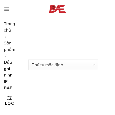
Skip
to
content
Trang
chủ
/
Sản
phẩm
/
Đầu
ghi
hình
IP
BAE
LỌC