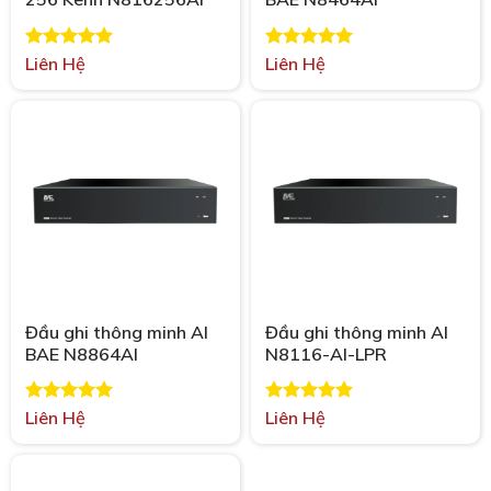
Được xếp
Liên Hệ
Được xếp
Liên Hệ
hạng
5.00
hạng
5.00
5 sao
5 sao
Đầu ghi thông minh AI
Đầu ghi thông minh AI
BAE N8864AI
N8116-AI-LPR
Được xếp
Liên Hệ
Được xếp
Liên Hệ
hạng
5.00
hạng
5.00
5 sao
5 sao