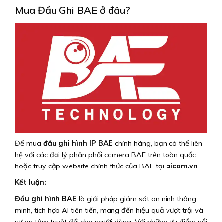
Mua Đầu Ghi BAE ở đâu?
Để mua
đầu ghi hình IP BAE
chính hãng, bạn có thể liên
hệ với các đại lý phân phối camera BAE trên toàn quốc
hoặc truy cập website chính thức của BAE tại
aicam.vn
.
Kết luận:
Đầu ghi hình BAE
là giải pháp giám sát an ninh thông
minh, tích hợp AI tiên tiến, mang đến hiệu quả vượt trội và
sự an tâm tuyệt đối cho người dùng. Với những ưu điểm nổi