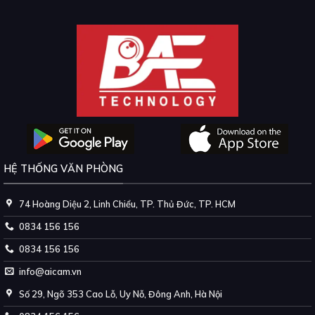
sống thường nhật. Camera Nhận
cảnh giao thông ngày càng phức
Diện Tính Năng Thông Minh Cho
tạp, camera giám sát giao thông
An...
trở nên thiết...
HỆ THỐNG VĂN PHÒNG
74 Hoàng Diệu 2, Linh Chiểu, TP. Thủ Đức, TP. HCM
0834 156 156
0834 156 156
info@aicam.vn
Số 29, Ngõ 353 Cao Lỗ, Uy Nỗ, Đông Anh, Hà Nội