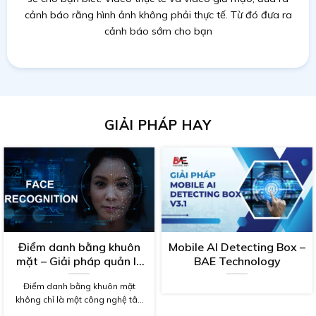
cảnh báo rằng hình ảnh không phải thực tế. Từ đó đưa ra
cảnh báo sớm cho bạn
GIẢI PHÁP HAY
Điểm danh bằng khuôn
Mobile AI Detecting Box –
mặt – Giải pháp quản lý
BAE Technology
hiệu quả cho doanh
Điểm danh bằng khuôn mặt
nghiệp, trường học
không chỉ là một công nghệ tân
tiến mà còn là một phương pháp