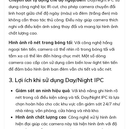
dụng công nghệ lọc IR-cut, cho phép camera chuyển đổi
linh hoạt giữa chế độ ngày (màu) và đêm (trắng đen) mà
không cần thao tác thủ công. Điều này giúp camera thích
nghi với điều kiện ánh sáng thay đổi và mang lại hình ảnh
chất lượng cao.
Hình ảnh rõ nét trong bóng tối
: Với công nghệ hồng
ngoại tiên tiến, camera có thể nhìn rõ trong bóng tối với
tầm xa có thể lên đến hàng chục mét. Một số dòng
camera cao cấp còn sử dụng cảm biến low-light tiên tiến
để đảm bảo hình ảnh ban đêm vẫn chi tiết và sắc nét.
3. Lợi ích khi sử dụng Day/Night IPC
Giám sát an ninh hiệu quả
: Với khả năng ghi hình rõ
nét trong cả điều kiện sáng và tối, Day/Night IPC là lựa
chọn hoàn hảo cho các khu vực cần giám sát 24/7 như
nhà riêng, văn phòng, cửa hàng và nhà kho.
Hình ảnh chất lượng cao
: Công nghệ xử lý hình ảnh
hiện đại giúp các camera này tái hiện hình ảnh với độ