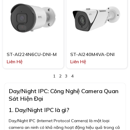
ST-AI224N6CU-DNI-M
ST-AI240M4VA-DNI
Liên Hệ
Liên Hệ
1
2
3
4
Day/Night IPC: Công Nghệ Camera Quan
Sát Hiện Đại
1. Day/Night IPC là gì?
Day/Night IPC (Internet Protocol Camera) là một loại
camera an ninh có khả năng hoạt động hiệu quả trong cả