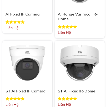
AI Range Varifocal IR-
AI Fixed IP Camera
Dome
Liên Hệ
Được xếp
hạng
4.50
Liên Hệ
Được xếp
5 sao
hạng
5.00
5 sao
ST AI Fixed IP Camera
ST AI Fixed IR-Dome
Liên Hệ
Liên Hệ
Được xếp
Được xếp