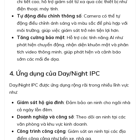
chi tiết cao, hỗ trợ giám sát từ xa qua các thiết bị như
điện thoại, máy tính.
Tự động điều chỉnh thông số
: Camera có thể tự
động điều chỉnh ánh sáng và màu sắc để phù hợp với
môi trường, giúp việc giám sát trở nên tiện lợi hơn.
Tăng cường bảo mật
: Hỗ trợ các tính năng AI như
phát hiện chuyển động, nhận diện khuôn mặt và phân
tích video thông minh, giúp phát hiện và cảnh báo
sớm các mối đe dọa.
4. Ứng dụng của Day/Night IPC
Day/Night IPC được ứng dụng rộng rãi trong nhiều lĩnh vực
như:
Giám sát hộ gia đình
: Đảm bảo an ninh cho ngôi nhà
cả ngày lẫn đêm.
Doanh nghiệp và công sở
: Theo dõi an ninh tại các
văn phòng và khu vực kinh doanh.
Công trình công cộng
: Giám sát an ninh tại các địa
điểm công cộng như bến xe, nhà ga.