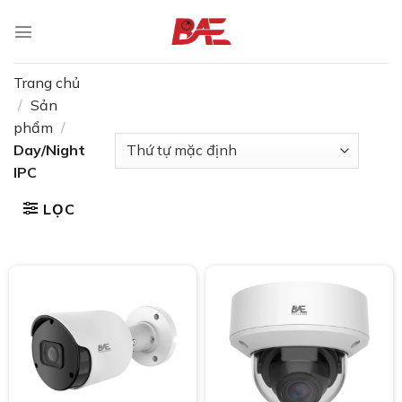
Skip
to
content
Trang chủ
/
Sản
phẩm
/
Day/Night
IPC
LỌC