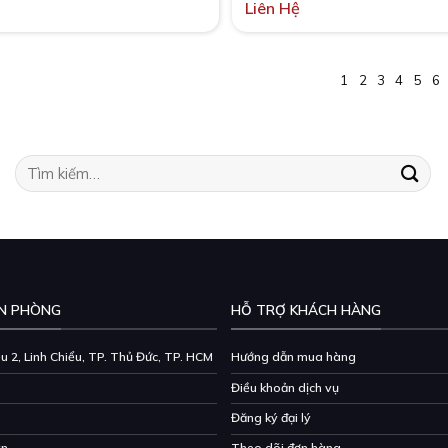
Liên Hệ
1
2
3
4
5
6
Tìm
kiếm:
N PHÒNG
HỖ TRỢ KHÁCH HÀNG
 2, Linh Chiểu, TP. Thủ Đức, TP. HCM
Hướng dẫn mua hàng
Điều khoản dịch vụ
Đăng ký đại lý
vn
Theo dõi đơn hàng