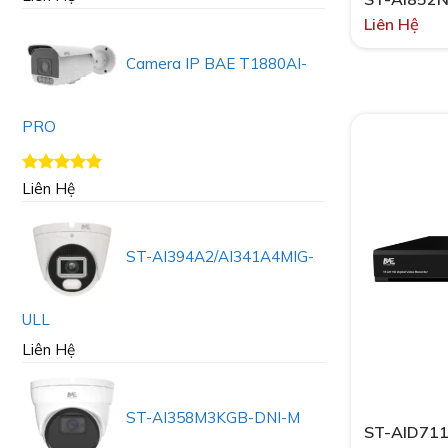
Liên Hệ
Camera IP BAE T1880AI-
PRO
Được xếp
Liên Hệ
hạng
5.00
5 sao
ST-AI394A2/AI341A4MIG-
ULL
Liên Hệ
ST-AI358M3KGB-DNI-M
ST-AID71