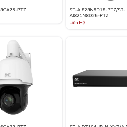
N8CA25-PTZ
ST-AI828N8D18-PTZ/ST-
AI821N8D25-PTZ
Liên Hệ
N6CA33-PTZ
ST-AID7104HR-N-XVR/A