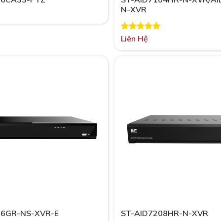
N-XVR
Được xếp
Liên Hệ
hạng
5.00
5 sao
16GR-NS-XVR-E
ST-AID7208HR-N-XVR