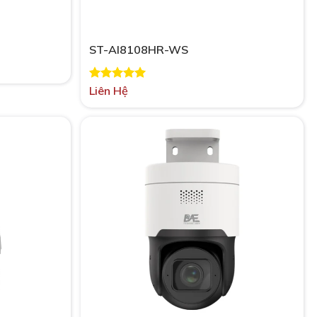
ST-AI8108HR-WS
Được xếp
Liên Hệ
hạng
5.00
5 sao