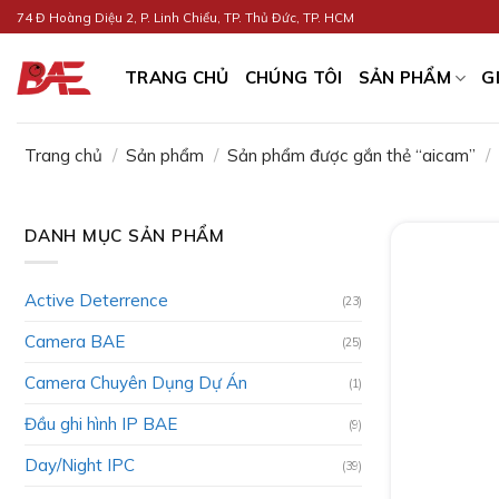
Skip
74 Đ Hoàng Diệu 2, P. Linh Chiểu, TP. Thủ Đức, TP. HCM
to
content
TRANG CHỦ
CHÚNG TÔI
SẢN PHẨM
G
Trang chủ
/
Sản phẩm
/
Sản phẩm được gắn thẻ “aicam”
/
DANH MỤC SẢN PHẨM
Active Deterrence
(23)
Camera BAE
(25)
Camera Chuyên Dụng Dự Án
(1)
Đầu ghi hình IP BAE
(9)
Day/Night IPC
(39)