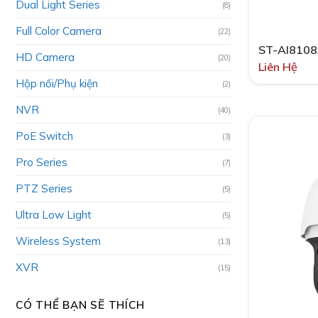
Dual Light Series
(8)
Full Color Camera
(22)
ST-AI810
HD Camera
(20)
Liên Hệ
Hộp nối/Phụ kiện
(2)
NVR
(40)
PoE Switch
(3)
Pro Series
(7)
PTZ Series
(5)
Ultra Low Light
(5)
Wireless System
(13)
XVR
(15)
CÓ THỂ BẠN SẼ THÍCH