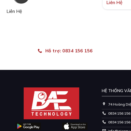
Liên Hệ
Liên Hệ
Hỗ trợ: 0834 156 156
HỆ THỐNG VĂ
74 Hoàng Diệu
0834 156 156
0834 156 156
info@aicam.