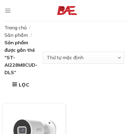
Skip
to
content
Trang chủ
/
Sản phẩm
/
Sản phẩm
được gắn thẻ
“ST-
AI228M8CUD-
DLS”
LỌC