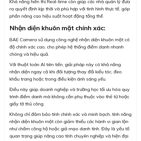
Khả năng hiển thị Real-time còn giúp các nhà quản lý đưa
ra quyết định kịp thời và phù hợp với tình hình thực tế, góp
phần nâng cao hiệu suất hoạt động tổng thể.
Nhận diện khuôn mặt chính xác:
BAE Camera sử dụng công nghệ nhận diện khuôn mặt có
độ chính xác cao, cho phép hệ thống điểm danh nhanh
chóng và hiệu quả.
Với thuật toán AI tiên tiến, giải pháp này có khả năng
nhận diện ngay cả khi đối tượng thay đổi kiểu tóc, đeo
khẩu trang hoặc trong điều kiện ánh sáng yếu.
Điều này giúp doanh nghiệp và trường học tối ưu hóa quy
trình điểm danh mà không cần phụ thuộc vào thẻ từ hoặc
giấy tờ thủ công.
Không chỉ đảm bảo tính chính xác và minh bạch, tính năng
nhận diện khuôn mặt còn giảm thiểu các hành vi gian lận
như chấm công hộ hoặc giả mạo danh tính. Đây là yếu tố
quan trọng giúp nâng cao tính chuyên nghiệp và hiện đại