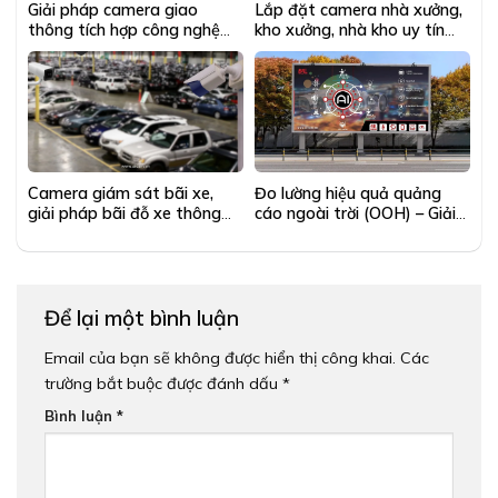
Giải pháp camera giao
Lắp đặt camera nhà xưởng,
thông tích hợp công nghệ
kho xưởng, nhà kho uy tín
A.I
chuyên nghiệp
Camera giám sát bãi xe,
Đo lường hiệu quả quảng
giải pháp bãi đỗ xe thông
cáo ngoài trời (OOH) – Giải
minh tốt nhất 2024
pháp tối ưu hiệu quả 2024
Để lại một bình luận
Email của bạn sẽ không được hiển thị công khai.
Các
trường bắt buộc được đánh dấu
*
Bình luận
*