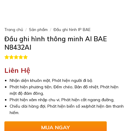
Trang chủ
/
Sản phẩm
/
Đầu ghi hình IP BAE
Đầu ghi hình thông minh AI BAE
N8432AI
5.00
2
trên 5
Liên Hệ
dựa trên
đánh giá
Nhận diện khuôn mặt, Phát hiện người đi bộ.
Phát hiện phương tiện, Đếm chéo, Bản đồ nhiệt, Phát hiện
mật độ đám đông,
Phát hiện xâm nhập chu vi, Phát hiện cắt ngang đường,
Chiều dài hàng đợi, Phát hiện biển số xe/phát hiện âm thanh
hiếm.
MUA NGAY