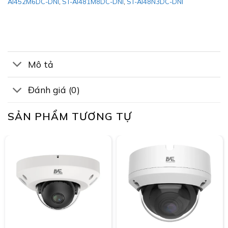
AI452M6DC-DNI
,
ST-AI481M8DC-DNI
,
ST-AI48N3DC-DNI
Mô tả
Đánh giá (0)
SẢN PHẨM TƯƠNG TỰ