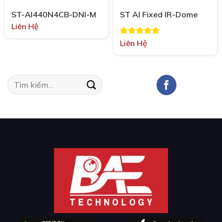
ST-AI440N4CB-DNI-M
ST AI Fixed IR-Dome
Liên Hệ
Được xếp
Liên Hệ
hạng
5.00
5 sao
Tìm
kiếm: