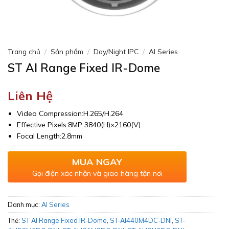
Trang chủ
/
Sản phẩm
/
Day/Night IPC
/
AI Series
ST AI Range Fixed IR-Dome
Liên Hệ
Video Compression:H.265/H.264
Effective Pixels:8MP 3840(H)×2160(V)
Focal Length:2.8mm
MUA NGAY
Gọi điện xác nhận và giao hàng tận nơi
Danh mục:
AI Series
Thẻ:
ST AI Range Fixed IR-Dome
,
ST-AI440M4DC-DNI
,
ST-