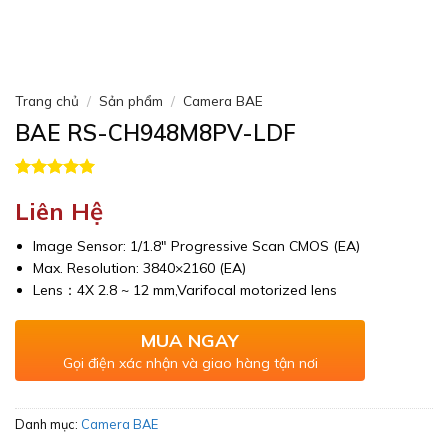
Trang chủ
/
Sản phẩm
/
Camera BAE
BAE RS-CH948M8PV-LDF
5.00
1
trên 5
Liên Hệ
dựa trên
đánh giá
Image Sensor: 1/1.8″ Progressive Scan CMOS (EA)
Max. Resolution: 3840×2160 (EA)
Lens：4X 2.8 ~ 12 mm,Varifocal motorized lens
MUA NGAY
Gọi điện xác nhận và giao hàng tận nơi
Danh mục:
Camera BAE