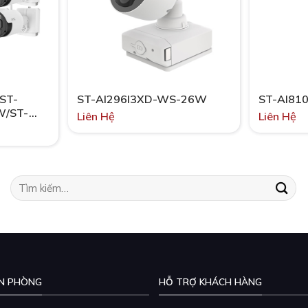
 ST-
ST-AI296I3XD-WS-26W
ST-AI81
W/ST-
Liên Hệ
Liên Hệ
Tìm
kiếm:
N PHÒNG
HỖ TRỢ KHÁCH HÀNG