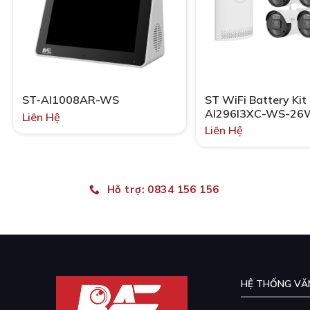
ST WiFi Battery Kit
ST-AI1008AR-WS
AI296I3XC-WS-26
Liên Hệ
AIH8108AQ-N-WS
Liên Hệ
Hỗ trợ: 0834 156 156
HỆ THỐNG VĂ