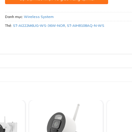
Danh mục:
Wireless System
Thẻ:
ST-AI222M6UG-WS-36W-NOR
,
ST-AIH8108AQ-N-WS