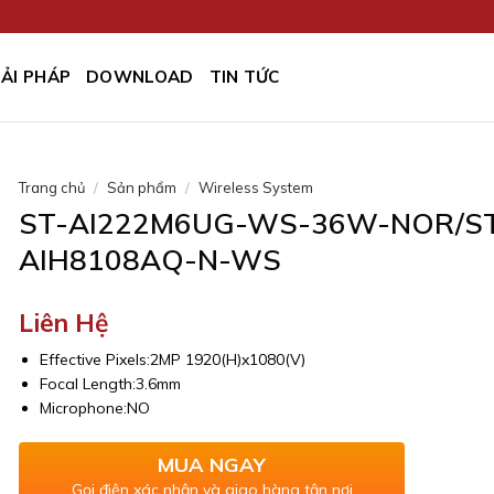
IẢI PHÁP
DOWNLOAD
TIN TỨC
Trang chủ
/
Sản phẩm
/
Wireless System
ST-AI222M6UG-WS-36W-NOR/S
AIH8108AQ-N-WS
Liên Hệ
Effective Pixels:2MP 1920(H)x1080(V)
Focal Length:3.6mm
Microphone:NO
MUA NGAY
Gọi điện xác nhận và giao hàng tận nơi