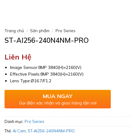
Trang chủ
/
Sản phẩm
/
Pro Series
ST-AI256-240N4NM-PRO
Liên Hệ
Image Sensor:8MP 3840(H)×2160(V)
Effective Pixels:8MP 3840(H)×2160(V)
Lens Type:Ø16.7/F1.2
MUA NGAY
Gọi điện xác nhận và giao hàng tận nơi
Danh mục:
Pro Series
Thẻ:
Ai Cam
,
ST-AI256-240N4NM-PRO