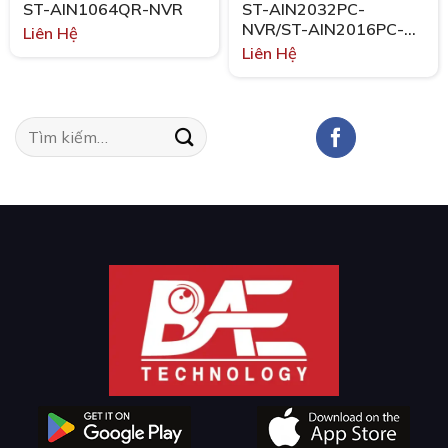
ST-AIN1064QR-NVR
ST-AIN2032PC-
NVR/ST-AIN2016PC-
Liên Hệ
NVR
Liên Hệ
Tìm
kiếm: