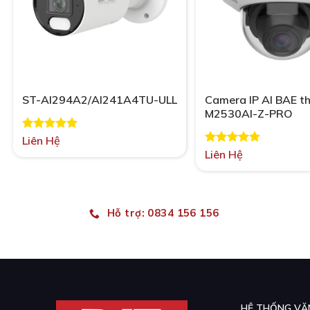
ST-AI294A2/AI241A4TU-ULL
Camera IP AI BAE t
M2530AI-Z-PRO
Được xếp
Liên Hệ
hạng
5.00
Được xếp
Liên Hệ
5 sao
hạng
5.00
5 sao
Hỗ trợ: 0834 156 156
HỆ THỐNG VĂ