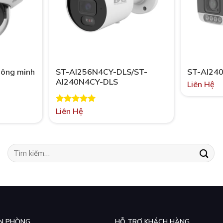
hông minh
ST-AI256N4CY-DLS/ST-
ST-AI24
AI240N4CY-DLS
Liên Hệ
Được xếp
Liên Hệ
hạng
5.00
5 sao
Tìm
kiếm:
N PHÒNG
HỖ TRỢ KHÁCH HÀNG