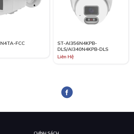
0N4TA-FCC
ST-AI356N4KPB-
DLS/AI340N4KPB-DLS
Liên Hệ
CHÍNH SÁCH