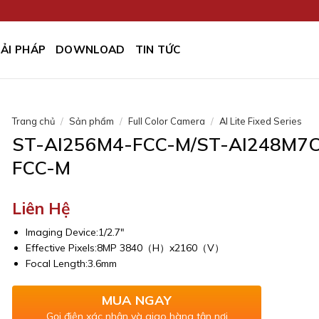
IẢI PHÁP
DOWNLOAD
TIN TỨC
Trang chủ
/
Sản phẩm
/
Full Color Camera
/
AI Lite Fixed Series
ST-AI256M4-FCC-M/ST-AI248M7
FCC-M
Liên Hệ
Imaging Device:1/2.7″
Effective Pixels:8MP 3840（H）x2160（V）
Focal Length:3.6mm
MUA NGAY
Gọi điện xác nhận và giao hàng tận nơi