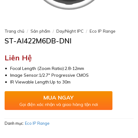
Trang chủ
/
Sản phẩm
/
Day/Night IPC
/
Eco IP Range
ST-AI422M6DB-DNI
Liên Hệ
Focal Length (Zoom Ratio):2.8-12mm
Image Sensor:1/2.7″ Progressive CMOS
IR Viewable Length:Up to 30m
MUA NGAY
Gọi điện xác nhận và giao hàng tận nơi
Danh mục:
Eco IP Range