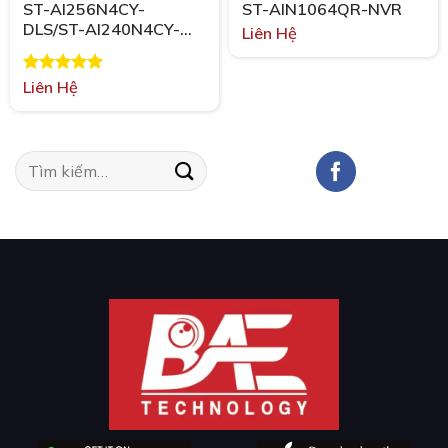
ST-AI256N4CY-
ST-AIN1064QR-NVR
DLS/ST-AI240N4CY-
Liên Hệ
DLS
Được xếp
Liên Hệ
hạng
5.00
5 sao
Tìm
kiếm: