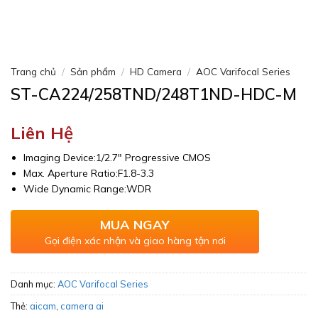
Trang chủ
/
Sản phẩm
/
HD Camera
/
AOC Varifocal Series
ST-CA224/258TND/248T1ND-HDC-M
Liên Hệ
Imaging Device:1/2.7″ Progressive CMOS
Max. Aperture Ratio:F1.8-3.3
Wide Dynamic Range:WDR
MUA NGAY
Gọi điện xác nhận và giao hàng tận nơi
Danh mục:
AOC Varifocal Series
Thẻ:
aicam
,
camera ai