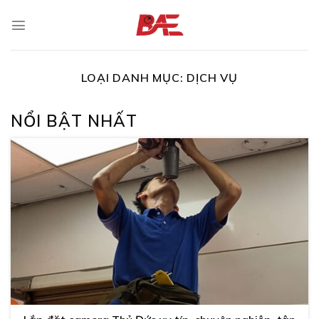
Skip
to
content
LOẠI DANH MỤC:
DỊCH VỤ
NỔI BẬT NHẤT