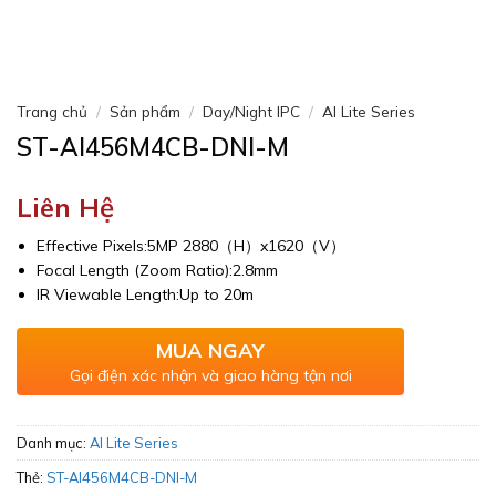
Trang chủ
/
Sản phẩm
/
Day/Night IPC
/
AI Lite Series
ST-AI456M4CB-DNI-M
Liên Hệ
Effective Pixels:5MP 2880（H）x1620（V）
Focal Length (Zoom Ratio):2.8mm
IR Viewable Length:Up to 20m
MUA NGAY
Gọi điện xác nhận và giao hàng tận nơi
Danh mục:
AI Lite Series
Thẻ:
ST-AI456M4CB-DNI-M