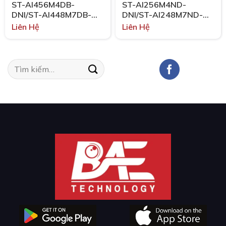
ST-AI456M4DB-
ST-AI256M4ND-
DNI/ST-AI448M7DB-
DNI/ST-AI248M7ND-
DNI
DNI
Liên Hệ
Liên Hệ
Tìm
kiếm: