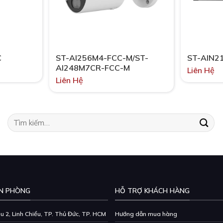
C
ST-AI256M4-FCC-M/ST-
ST-AIN2
AI248M7CR-FCC-M
Liên Hệ
Liên Hệ
Tìm
kiếm:
N PHÒNG
HỖ TRỢ KHÁCH HÀNG
 2, Linh Chiểu, TP. Thủ Đức, TP. HCM
Hướng dẫn mua hàng