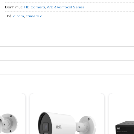
Danh mục:
HD Camera
,
WDR Varifocal Series
Thẻ:
aicam
,
camera ai