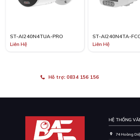
ST-AI240N4TUA-PRO
ST-AI240N4TA-FC
Liên Hệ
Liên Hệ
Hỗ trợ: 0834 156 156
HỆ THỐNG VĂ
74 Hoàng Diệu