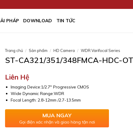
IẢI PHÁP
DOWNLOAD
TIN TỨC
Trang chủ
/
Sản phẩm
/
HD Camera
/
WDR Varifocal Series
ST-CA321/351/348FMCA-HDC-O
Liên Hệ
Imaging Device:1/2.7″ Progressive CMOS
Wide Dynamic Range:WDR
Focal Length: 2.8-12mm /2.7-13.5mm
MUA NGAY
Gọi điện xác nhận và giao hàng tận nơi