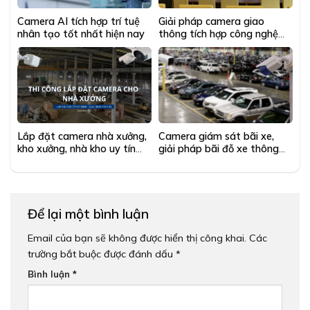
Camera AI tích hợp trí tuệ
Giải pháp camera giao
nhân tạo tốt nhất hiện nay
thông tích hợp công nghệ
A.I
Lắp đặt camera nhà xưởng,
Camera giám sát bãi xe,
kho xưởng, nhà kho uy tín
giải pháp bãi đỗ xe thông
chuyên nghiệp
minh tốt nhất 2024
Để lại một bình luận
Email của bạn sẽ không được hiển thị công khai.
Các
trường bắt buộc được đánh dấu
*
Bình luận
*