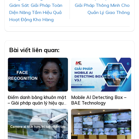
Giám Sát: Giải Pháp Toàn
Giải Pháp Thông Minh Cho
Diện Nâng Tầm Hiệu Quả
Quản Lý Giao Thông
Hoạt Động Kho Hàng
Bài viết liên quan:
Điểm danh bằng khuôn mặt
Mobile AI Detecting Box –
– Giải pháp quản lý hiệu quả
BAE Technology
cho doanh nghiệp, trường
học